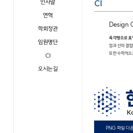
인사말
CI
연혁
Design 
학회정관
육각형으로 표
임원명단
점과 선의 결합
또한 수학적으로
CI
오시는길
PNG 파일 다